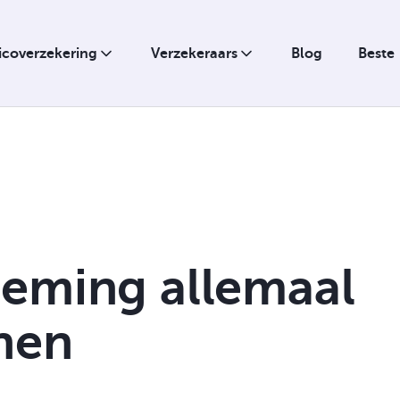
sicoverzekering
Verzekeraars
Blog
Beste
Hypotheek
neming allemaal
Ziekte
Verpanding
nen
Uitkering bij overlijden