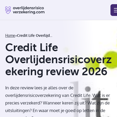
Blog
Beste
Goedkoopste
Afsluiten
Vergelijken
Home
»
Credit Life Overlijdensrisicoverzekering Review 2026
Credit Life
Overlijdensrisicoverz
ekering review 2026
In deze review lees je alles over de
overlijdensrisicoverzekering van Credit Life. Wat is er
precies verzekerd? Wanneer keren zij uit? Wat zijn de
uitsluitingen? En waar moet je goed op letten in de