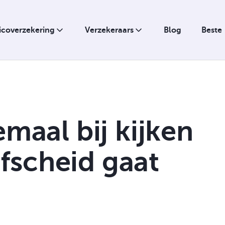
sicoverzekering
Verzekeraars
Blog
Beste
emaal bij kijken
Hypotheek
 afscheid gaat
Ziekte
Verpanding
Uitkering bij overlijden