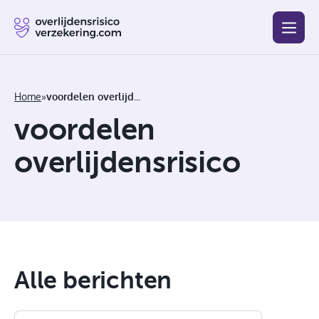
Blog
Beste
Goedkoopste
Afsluiten
Vergelijken
Home
»
voordelen overlijdensrisico
voordelen
overlijdensrisico
Alle berichten