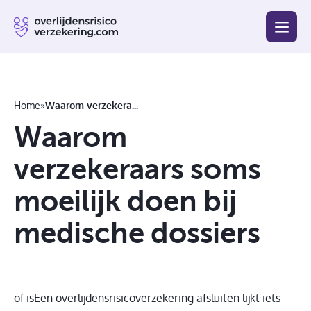
Blog
Beste
Goedkoopste
Afsluiten
Vergelijken
Home
»
Waarom verzekeraars soms moeilijk doen bij medische dossiers
Waarom
verzekeraars soms
moeilijk doen bij
medische dossiers
of isEen overlijdensrisicoverzekering afsluiten lijkt iets