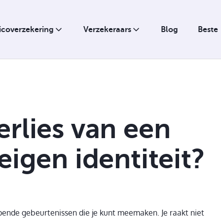
sicoverzekering
Verzekeraars
Blog
Beste
erlies van een
Hypotheek
eigen identiteit?
Ziekte
Verpanding
Uitkering bij overlijden
jpende gebeurtenissen die je kunt meemaken. Je raakt niet