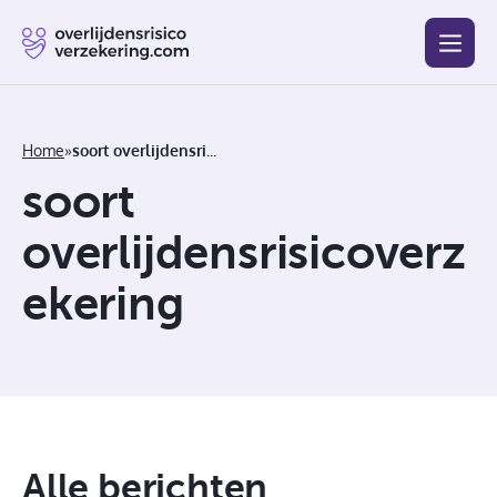
Blog
Beste
Goedkoopste
Afsluiten
Vergelijken
Home
»
soort overlijdensrisicoverzekering
soort
overlijdensrisicoverz
ekering
Alle berichten