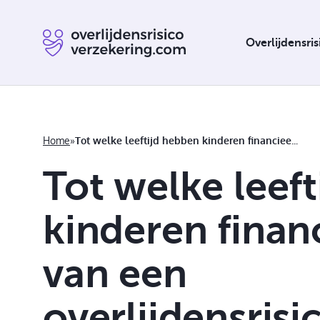
Overlijdensri
Home
»
Tot welke leeftijd hebben kinderen financieel voordeel van een overlijdensrisicoverzekering?
Tot welke leef
Overlijdensrisicoverzekering verplicht
kinderen finan
van een
overlijdensris