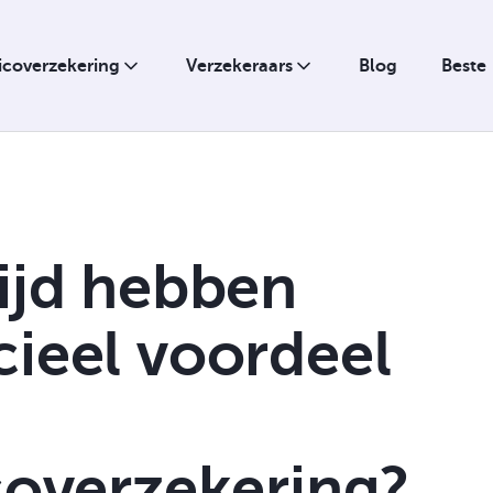
sicoverzekering
Verzekeraars
Blog
Beste
tijd hebben
Hypotheek
cieel voordeel
Ziekte
Verpanding
Uitkering bij overlijden
icoverzekering?