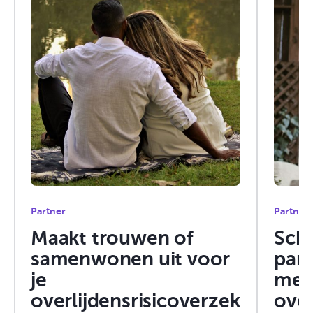
Partner
Partner
Maakt trouwen of
Sche
samenwonen uit voor
part
je
met 
overlijdensrisicoverzek
over